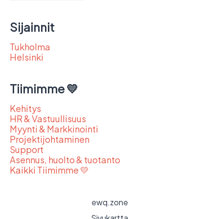
Sijainnit
Tukholma
Helsinki
Tiimimme 💛
Kehitys
HR & Vastuullisuus
Myynti & Markkinointi
Projektijohtaminen
Support
Asennus, huolto & tuotanto
Kaikki Tiimimme 💛
ewq.zone
Sivukartta