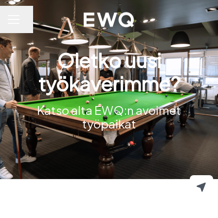
Jaa sivu
URAVALIKKO
Oletko uusi
työkaverimme?
Katso alta EWQ:n avoimet
työpaikat