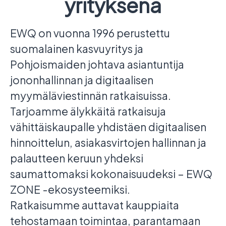
yrityksenä
EWQ on vuonna 1996 perustettu
suomalainen kasvuyritys ja
Pohjoismaiden johtava asiantuntija
jononhallinnan ja digitaalisen
myymäläviestinnän ratkaisuissa.
Tarjoamme älykkäitä ratkaisuja
vähittäiskaupalle yhdistäen digitaalisen
hinnoittelun, asiakasvirtojen hallinnan ja
palautteen keruun yhdeksi
saumattomaksi kokonaisuudeksi – EWQ
ZONE -ekosysteemiksi.
Ratkaisumme auttavat kauppiaita
tehostamaan toimintaa, parantamaan