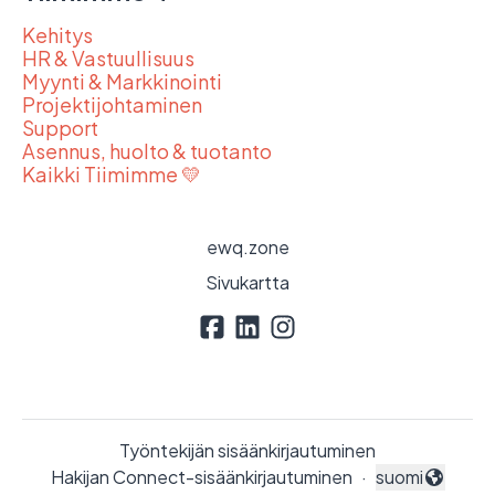
Kehitys
HR & Vastuullisuus
Myynti & Markkinointi
Projektijohtaminen
Support
Asennus, huolto & tuotanto
Kaikki Tiimimme 💛
ewq.zone
Sivukartta
Työntekijän sisäänkirjautuminen
Hakijan Connect-sisäänkirjautuminen
·
suomi
Vaihda kieli