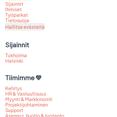
Sijainnit
Ihmiset
Työpaikat
Tietosuoja
Hallitse evästeitä
Sijainnit
Tukholma
Helsinki
Tiimimme 💛
Kehitys
HR & Vastuullisuus
Myynti & Markkinointi
Projektijohtaminen
Support
Asennus, huolto & tuotanto