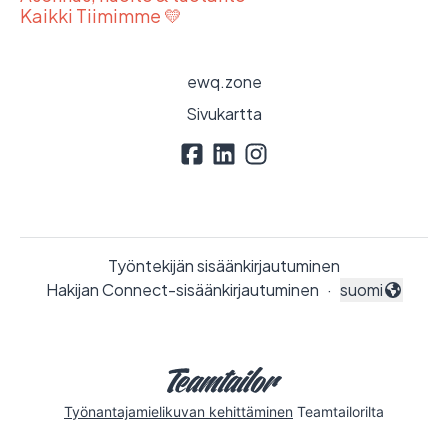
Kaikki Tiimimme 💛
ewq.zone
Sivukartta
Työntekijän sisäänkirjautuminen
Hakijan Connect-sisäänkirjautuminen
·
suomi
Vaihda kieli
Työnantajamielikuvan kehittäminen
Teamtailorilta