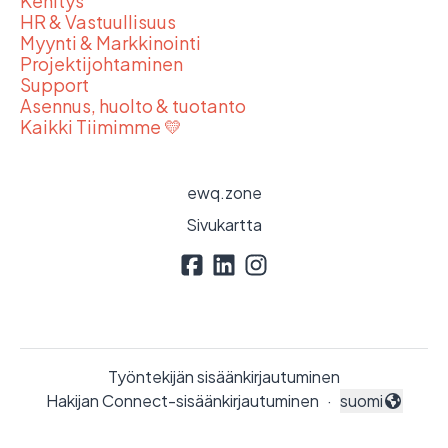
Kehitys
HR & Vastuullisuus
Myynti & Markkinointi
Projektijohtaminen
Support
Asennus, huolto & tuotanto
Kaikki Tiimimme 💛
ewq.zone
Sivukartta
Työntekijän sisäänkirjautuminen
Hakijan Connect-sisäänkirjautuminen
·
suomi
Vaihda kieli