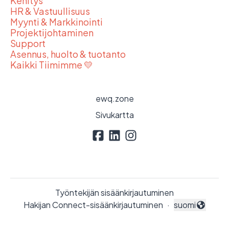
Kehitys
HR & Vastuullisuus
Myynti & Markkinointi
Projektijohtaminen
Support
Asennus, huolto & tuotanto
Kaikki Tiimimme 💛
ewq.zone
Sivukartta
Työntekijän sisäänkirjautuminen
Hakijan Connect-sisäänkirjautuminen
·
suomi
Vaihda kieli